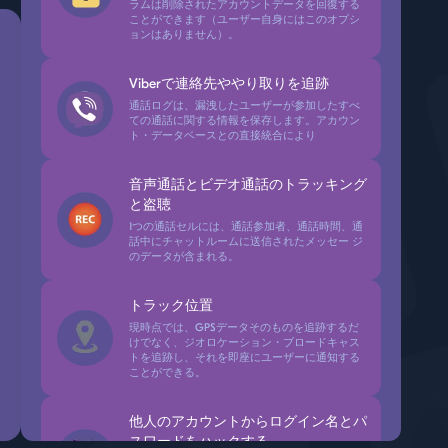
ラムは削除されたアカウントデータを回復する
ことができます（ユーザー自身にはこのオプシ
ョンはありません）。
Viberで連絡先ややり取りを追跡
通話ログは、漏洩したユーザーが参加したすべ
ての通話に関する情報を保存します。アカウン
ト・データベースとの直接統合により
音声通話とビデオ通話のトラッキング
と盗聴
1つの通話セルには、通話参加者、通話時間、通
話中にチャットルームに送信されたメッセー ジ
のデータが含まれる。
トラック位置
現時点では、GPSデータそのものを追跡するだ
けでなく、ジオロケーション・ブロードキャス
トを追跡し、それを即座にユーザーに通知する
ことができる。
他人のアカウントからログイン名とパ
スワードをハックする