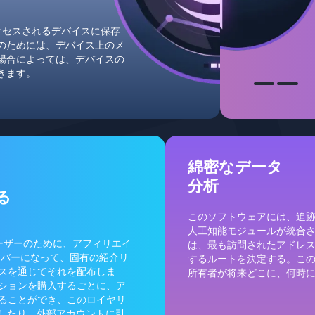
アクセスされるデバイスに保存
のためには、デバイス上のメ
場合によっては、デバイスの
きます。
綿密なデータ
分析
る
このソフトウェアには、追
人工知能モジュールが統合
ユーザーのために、アフィリエイ
は、最も訪問されたアドレ
ンバーになって、固有の紹介リ
するルートを決定する。この
ースを通じてそれを配布しま
所有者が将来どこに、何時
ションを購入するごとに、ア
ることができ、このロイヤリ
使用したり、外部アカウントに引