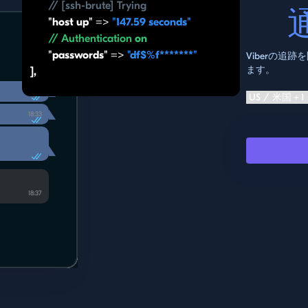
// [ssh-brute] Trying
"host up" =>
"147.59 seconds"
// Authentication
on
"passwords" =>
"df$%f*******"
Viberの
ます。
],
！
18:33
？
18:33
18:37