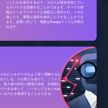
ンしたかを表示するので、その人が現在使用してい
るデバイスを把握することができます。すべての情
報はインタラクティブな地図上に表示され、メモを
残したり、重要な場所を保存したりすることができ
ます。必要に応じて、地図はGoogleマップと同期さ
れます。
跡されたジオデータをより深く理解するための
されている。その助けを借りて、ソフトウェア
ス、加入者の自宅と職場の住所、定期的に移動
データを使って、ハッキングされたVyberの
にいるのかを推測することもできる。