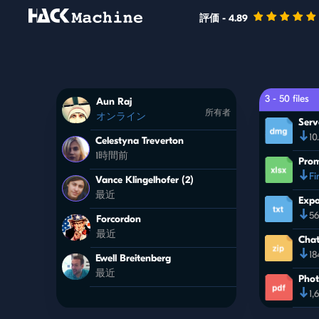
評価 - 4.89
3 - 50 files
Aun Raj
所有者
オンライン
Serv
10
Celestyna Treverton
1時間前
Prom
Fi
Vance Klingelhofer (2)
最近
Expo
56
Forcordon
最近
Chat
18
Ewell Breitenberg
最近
Phot
1,