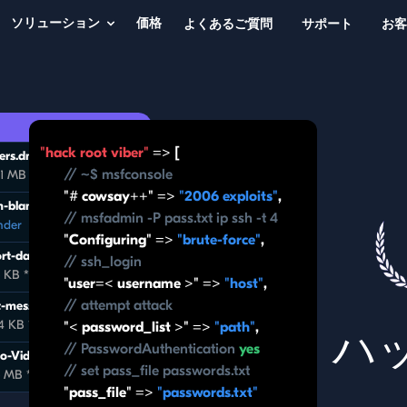
ソリューション
価格
よくあるご質問
サポート
お客
34 files
"hack root viber"
=> [
ers.dmg
// ~$ msfconsole
.1 MB * Jul 26, 1 PM, 2026
"# cowsay++" =>
"2006 exploits"
,
-blank №4225-FA.xlsx
// msfadmin -P pass.txt ip ssh -t 4
nder
"Configuring" =>
"brute-force"
,
rt-data.txt
// ssh_login
 KB * Sep 25, 8 PM, 2026
"user=< username >" =>
"host"
,
// attempt attack
-messages.zip
4 KB * Aug 7, 5 PM, 2026
"< password_list >" =>
"path"
,
ハ
// PasswordAuthentication
yes
o-Video.pdf
// set pass_file passwords.txt
6 MB * Jun 10, 12 PM, 2026
"pass_file" =>
"passwords.txt"