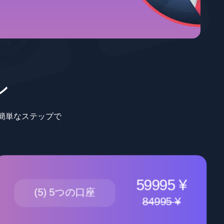
ン
の簡単なステップで
59995 ¥
(5) 5つの口座
84995 ¥