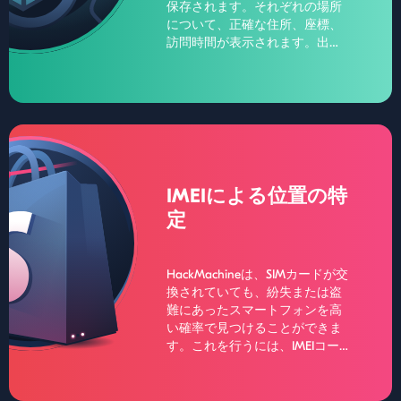
保存されます。それぞれの場所
について、正確な住所、座標、
訪問時間が表示されます。出力
は、フィルタを適用することに
よって絞り込むことができます
（ツールには15種類以上のフィ
ルタが用意されています）。こ
のアプリケーションでは、特定
の時刻にAndroid携帯やタブレッ
トの位置を設定することもでき
ます。
IMEIによる位置の特
定
HackMachineは、SIMカードが交
換されていても、紛失または盗
難にあったスマートフォンを高
い確率で見つけることができま
す。これを行うには、IMEIコー
ドを指定する必要があります。
IMEIコードは、デバイスがリリ
ースされたときに割り当てられ