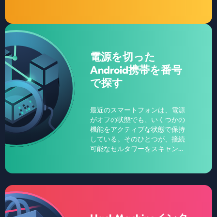
出し、特別なデータベースでそ
の電話番号が他の人の連絡先リ
ストにどのように署名されてい
るかを追跡します。このソフト
ウェアは、定期的にこの分析を
実行し、指定された期間にあな
電源を切った
たのデバイスの近くにいる加入
Android携帯を番号
者を決定することができます。
で探す
最近のスマートフォンは、電源
がオフの状態でも、いくつかの
機能をアクティブな状態で保持
している。そのひとつが、接続
可能なセルタワーをスキャンす
る機能だ。この機能のおかげ
で、ソフトウェアが遠隔操作
で、電源が入っていないアンド
ロイド携帯のジオロケーション
を追跡することができる。しか
し、このような検索では、位置
の表示に誤差が生じる確率が10