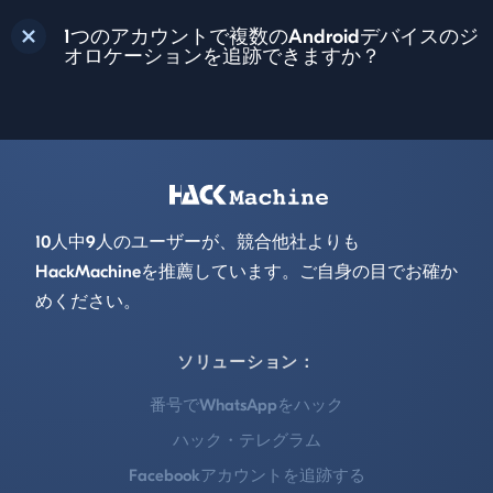
1つのアカウントで複数のAndroidデバイスのジ
オロケーションを追跡できますか？
Footer
10人中9人のユーザーが、競合他社よりも
HackMachineを推薦しています。ご自身の目でお確か
めください。
ソリューション：
番号でWhatsAppをハック
ハック・テレグラム
Facebookアカウントを追跡する