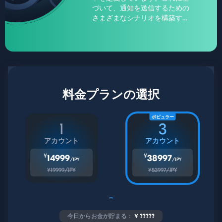
づいて、通知を送信するための
さまざまなシナリオを構築する
ことが可能です：現在地の特
定、移動ルートの追跡、新しい
訪問先の住所、デバイスの電源
オン、デバイスの電源オフ、そ
の他多数。通知は、SMS、電子
メール、または許可されたデバ
イス上のプッシュ通知として送
料金プランの選択
信することができます。即時配
信を保証します。
ポピュラー
1
3
アカウント
アカウント
¥
¥
14999
38997
/JPY
/JPY
¥19999/JPY
¥53997/JPY
今日からお金が貯まる：
¥
?????