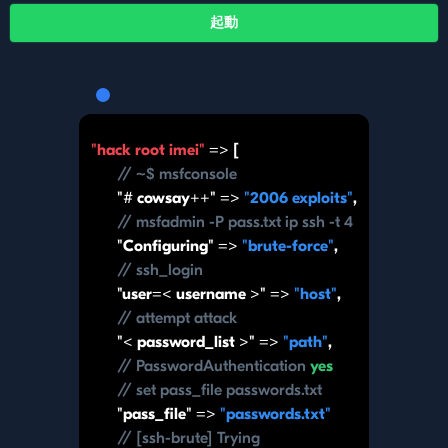
起動
"hack root imei"
=> [
// ~$ msfconsole
"# cowsay++" =>
"2006 exploits"
,
// msfadmin -P pass.txt ip ssh -t 4
"Configuring" =>
"brute-force"
,
// ssh_login
"user=< username >" =>
"host"
,
// attempt attack
"< password_list >" =>
"path"
,
// PasswordAuthentication
yes
// set pass_file passwords.txt
"pass_file" =>
"passwords.txt"
// [ssh-brute] Trying