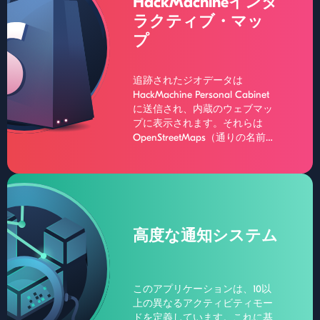
HackMachineインタ
平方メートルまで上昇する可能
ラクティブ・マッ
性がある。
プ
追跡されたジオデータは
HackMachine Personal Cabinet
に送信され、内蔵のウェブマッ
プに表示されます。それらは
OpenStreetMaps（通りの名前、
家の住所、会社の名前を見るこ
とができる）をベースに開発さ
れていますが、追跡機能を補完
するいくつかのモジュールも含
まれています：例えば、デバイ
スの現在の所有者がよく移動す
高度な通知システム
るルート、現在の移動速度、最
も訪問した場所などが表示され
ます。
このアプリケーションは、10以
上の異なるアクティビティモー
ドを定義しています。これに基