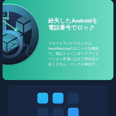
た普遍的な識別子です。このコ
ードは、原則として、付属文書
に明記されている。また、販売
紛失したAndroidを
者によっては、販売後も端末の
IMEIコードをデータベースに保
電話番号でロック
管している場合があります。
リモートデバイスロックは
HackMachineのユニークな機能
で、電話ファインダーアプリケ
ーション市場にはまだ類似品が
ありません。ロックを確認する
には、デバイスに挿入されたSIM
カードのPINコードを指定する必
要があります。その後、ソフト
ウェアがデバイスのリモートフ
リーズを起動します（SIMカード
を変更してもロックされたまま
になります）。端末を返却する
と、パーソナルエリアからロッ
クを解除できます。